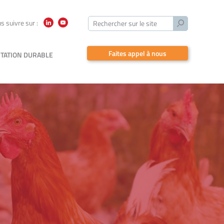
Lancer
s suivre sur :
Rechercher sur le site
LinkedIn
YouTube
la
recherche
Faites appel à nous
TATION DURABLE