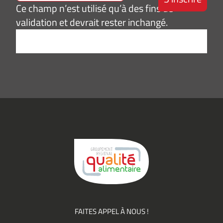
Ce champ n’est utilisé qu’à des fins de
validation et devrait rester inchangé.
Adresse
e-
mail
*
Consentement
J’accepte de
*
recevoir des
informations
(actualités,
événements)
du
Groupement
Qualité
FAITES APPEL À NOUS !