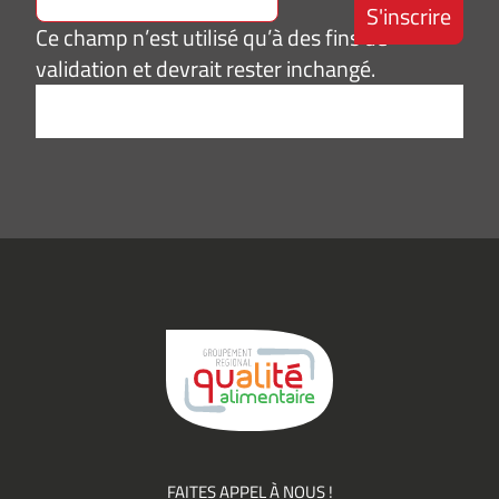
Ce champ n’est utilisé qu’à des fins de
validation et devrait rester inchangé.
Adresse
e-
mail
*
Consentement
J’accepte de
*
recevoir des
informations
(actualités,
événements)
du
Groupement
Qualité
FAITES APPEL À NOUS !