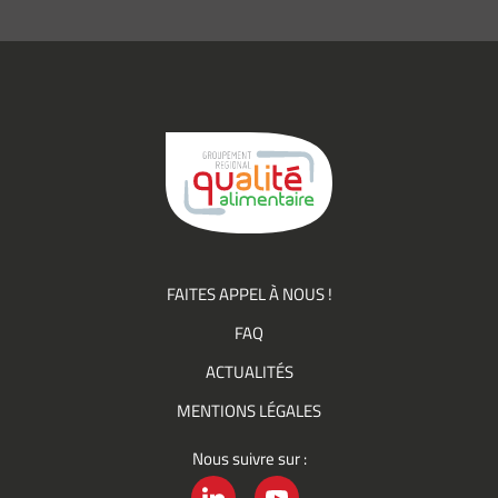
informations
(actualités,
événements)
du
Groupement
Qualité
FAITES APPEL À NOUS !
FAQ
ACTUALITÉS
MENTIONS LÉGALES
Nous suivre sur :