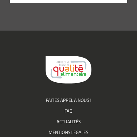
e-
mail
*
Consentement
J’accepte de
*
recevoir des
informations
(actualités,
événements)
du
Groupement
Qualité
FAITES APPEL À NOUS !
FAQ
ACTUALITÉS
MENTIONS LÉGALES