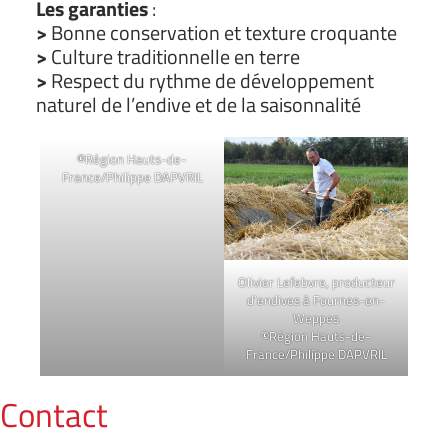
Les garanties
:
>
Bonne conservation et texture croquante
>
Culture traditionnelle en terre
>
Respect du rythme de développement
naturel de l’endive et de la saisonnalité
©
Région Hauts-de-
France/Philippe DAPVRIL
Olivier Lefebvre, producteur
d’endives à Fournes-en-
Weppes
©
Région Hauts-de-
France/Philippe DAPVRIL
Contact