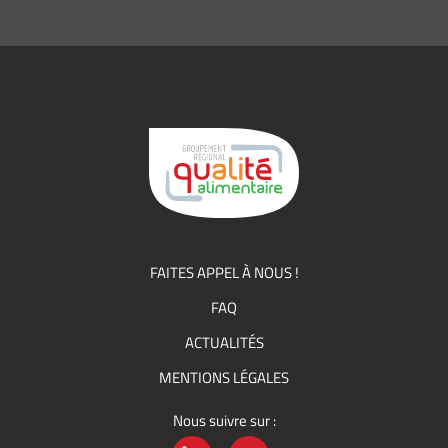
recevoir des
informations
(actualités,
événements)
du
Groupement
Qualité
FAITES APPEL À NOUS !
FAQ
ACTUALITÉS
MENTIONS LÉGALES
Nous suivre sur :