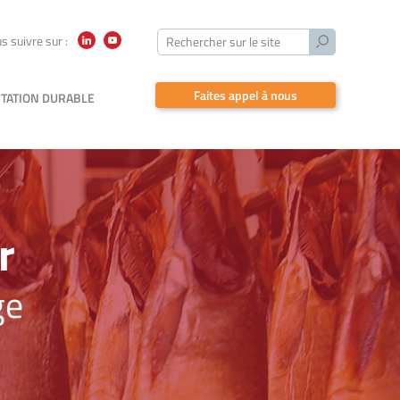
Lancer
s suivre sur :
Rechercher sur le site
LinkedIn
YouTube
la
recherche
Faites appel à nous
TATION DURABLE
r
ge