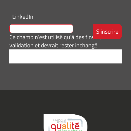
LinkedIn
Ce champ n’est utilisé qu’à des fins de
validation et devrait rester inchangé.
Adresse
e-
mail
*
Consentement
J’accepte de
*
recevoir des
informations
(actualités,
événements)
du
Groupement
Qualité