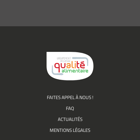
mail
*
Consentement
J’accepte de
*
recevoir des
informations
(actualités,
événements)
du
Groupement
Qualité
FAITES APPEL À NOUS !
FAQ
ACTUALITÉS
MENTIONS LÉGALES