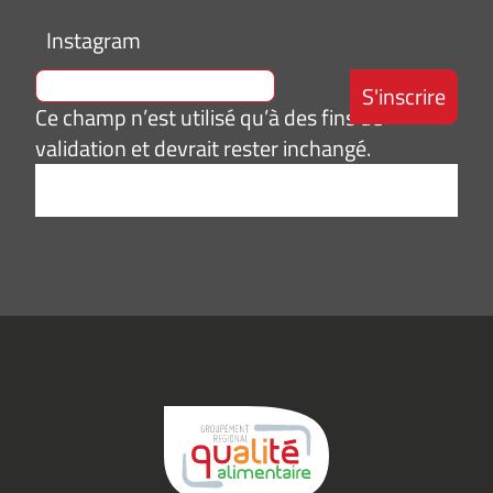
Instagram
Ce champ n’est utilisé qu’à des fins de
validation et devrait rester inchangé.
Adresse
e-
mail
*
Consentement
J’accepte de
*
recevoir des
informations
(actualités,
événements)
du
Groupement
Qualité