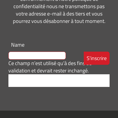
confidentialité nous ne transmettons pas
votre adresse e-mail à des tiers et vous
pourrez vous désabonner à tout moment.
Name
Ce champ n’est utilisé qu’à des fins de
validation et devrait rester inchangé.
Adresse
e-
mail
*
Consentement
J’accepte de
*
recevoir des
informations
(actualités,