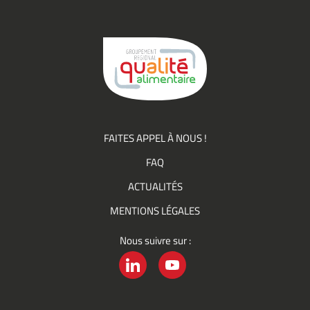
événements)
du
Groupement
Qualité
FAITES APPEL À NOUS !
FAQ
ACTUALITÉS
MENTIONS LÉGALES
Nous suivre sur :
LINKEDIN
YOUTUBE