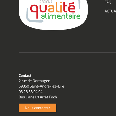
FAQ
Group
ACTUA
Qualit
Contact
2 rue de Dormagen
59350 Saint-André-lez-Lille
03 28 38 94 94
Bus Liane L1 Arrêt Foch
Nous contacter