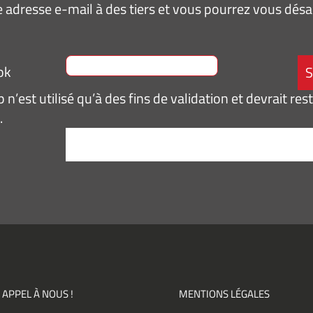
 adresse e-mail à des tiers et vous pourrez vous dé
ok
n’est utilisé qu’à des fins de validation et devrait res
.
tement
*
pte de
ir des
mations
ités,
ments)
 APPEL À NOUS !
MENTIONS LÉGALES