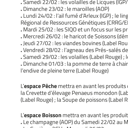
.
Samedi 22/02 : les volailles de Licques (IGP
.
Dimanche 23/02 : le maroilles (AOP)
.
Lundi 24/02 : l’ail fumé d’Arleux (IGP) ; le 
Régional de Ressources Génétiques (CRRG/
.
Mardi 25/02 : les SIQO et un focus sur les p
.
Mercredi 26/02 : le haricot de Soissons (d
.
Jeudi 27/02 : les viandes bovines (Label Rou
.
Vendredi 28/02 : l’agneau des Prés-salés de 
.
Samedi 29/02 : les volailles (Label Rouge) ;
.
Dimanche 01/03 : la pomme de terre à chai
l’endive de pleine terre (Label Rouge)
L’
espace Pêche
mettra en avant les produits 
la Crevette d’élevage Penaeus monodon (Labe
(Label Rouge) ; la Soupe de poissons (Label R
L’
espace Boisson
mettra en avant les produit
.
Le champagne (AOP) du Samedi 22/02 au M