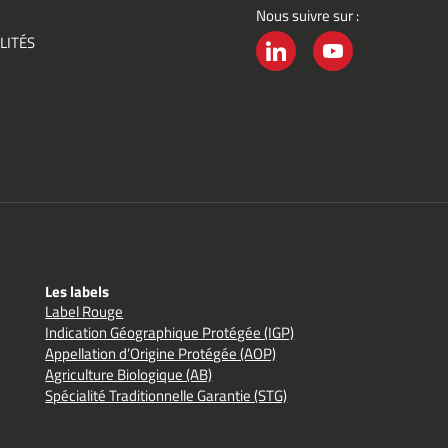
Nous suivre sur :
ement
LITÉS
é
LINKEDIN
YOUTUBE
Les labels
Label Rouge
Indication Géographique Protégée (IGP)
Appellation d’Origine Protégée (AOP)
Agriculture Biologique (AB)
Spécialité Traditionnelle Garantie (STG)