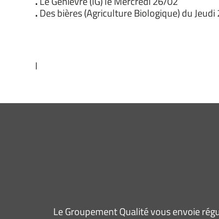
.
Le Genièvre (IG) le Mercredi 26/02
.
Des bières (Agriculture Biologique) du Jeu
l
Le Groupement Qualité vous envoie régul