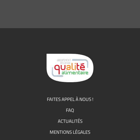
mail
*
Consentement
J’accepte de
*
recevoir des
informations
(actualités,
événements)
du
Groupement
Qualité
FAITES APPEL À NOUS !
FAQ
ACTUALITÉS
MENTIONS LÉGALES