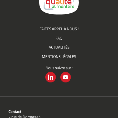
Qualité
FAITES APPEL À NOUS !
FAQ
ACTUALITÉS
MENTIONS LÉGALES
Nous suivre sur :
LINKEDIN
YOUTUBE
Contact
2 rue de Dormagen