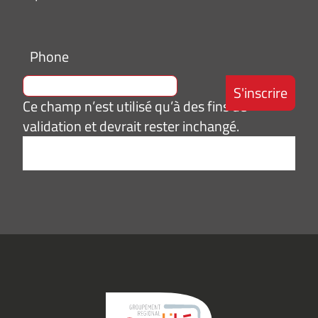
Phone
Ce champ n’est utilisé qu’à des fins de
validation et devrait rester inchangé.
Adresse
e-
mail
*
Consentement
J’accepte de
*
recevoir des
informations
(actualités,
événements)
du
Groupement