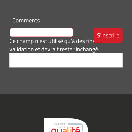
Comments
Ce champ n’est utilisé qu’à des fins de
validation et devrait rester inchangé.
Adresse
e-
mail
*
Consentement
J’accepte de
*
recevoir des
informations
(actualités,
événements)
du
Groupement
Qualité