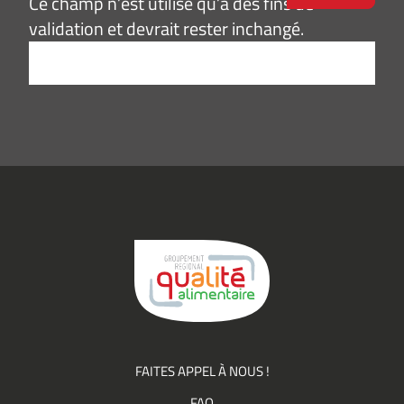
Ce champ n’est utilisé qu’à des fins de
validation et devrait rester inchangé.
Adresse
e-
mail
*
Consentement
J’accepte de
*
recevoir des
informations
(actualités,
événements)
du
Groupement
Qualité
FAITES APPEL À NOUS !
FAQ