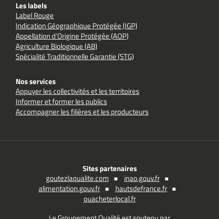
Les labels
Label Rouge
Indication Géographique Protégée (IGP)
Appellation d’Origine Protégée (AOP)
Agriculture Biologique (AB)
Spécialité Traditionnelle Garantie (STG)
Nos services
Appuyer les collectivités et les territoires
Informer et former les publics
Accompagner les filières et les producteurs
Sites partenaires
goutezlaqualite.com
inao.gouv.fr
alimentation.gouv.fr
hautsdefrance.fr
ouacheterlocal.fr
Le Groupement Qualité est soutenu par