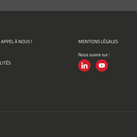
pte de
ir des
mations
ités,
ments)
 APPEL À NOUS !
MENTIONS LÉGALES
Nous suivre sur :
ement
LITÉS
é
LINKEDIN
YOUTUBE