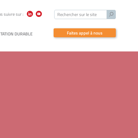
Lancer
s suivre sur :
Rechercher sur le site
LinkedIn
YouTube
la
recherche
Faites appel à nous
TATION DURABLE