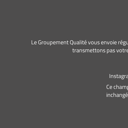
Le Groupement Qualité vous envoie régul
transmettons pas votre
Instag
Ce champ 
inchangé
Adresse
e-
mail
*
Consen