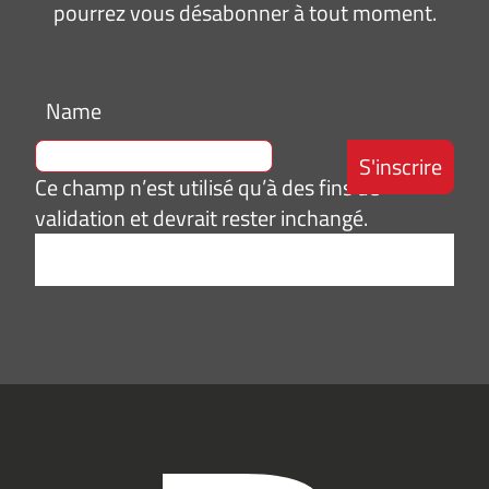
pourrez vous désabonner à tout moment.
Name
Ce champ n’est utilisé qu’à des fins de
validation et devrait rester inchangé.
Adresse
e-
mail
*
Consentement
J’accepte de
*
recevoir des
informations
(actualités,
événements)
du