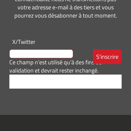
votre adresse e-mail à des tiers et vous
pourrez vous désabonner à tout moment.
X/Twitter
Ce champ n’est utilisé qu’à des fins de
validation et devrait rester inchangé.
Adresse
e-
mail
*
Consentement
J’accepte de
*
recevoir des
informations
(actualités,
événements)