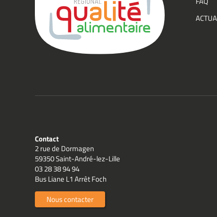
FAQ
Group
ACTUA
Qualit
Contact
2 rue de Dormagen
59350 Saint-André-lez-Lille
03 28 38 94 94
Bus Liane L1 Arrêt Foch
Nous contacter