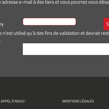
 adresse e-mail à des tiers et vous pourrez vous dé
ny
n’est utilisé qu’à des fins de validation et devrait res
.
tement
*
pte de
ir des
mations
ités,
ments)
 APPEL À NOUS !
MENTIONS LÉGALES