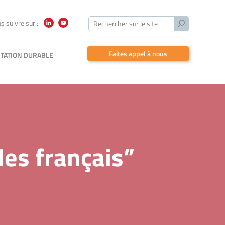
Lancer
s suivre sur :
Rechercher sur le site
LinkedIn
YouTube
la
recherche
Faites appel à nous
TATION DURABLE
les français”