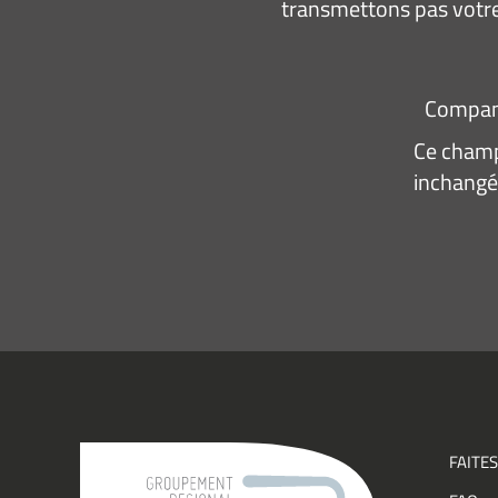
transmettons pas votre
Compa
Ce champ 
inchangé
Adresse
e-
mail
*
Consen
J’acce
recevo
infor
(actual
événe
FAITES
du