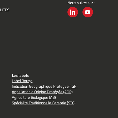
Nous suivre sur :
ement
LITÉS
é
LINKEDIN
YOUTUBE
Les labels
Label Rouge
Indication Géographique Protégée (IGP)
Appellation d’Origine Protégée (AOP)
Agriculture Biologique (AB)
Spécialité Traditionnelle Garantie (STG)