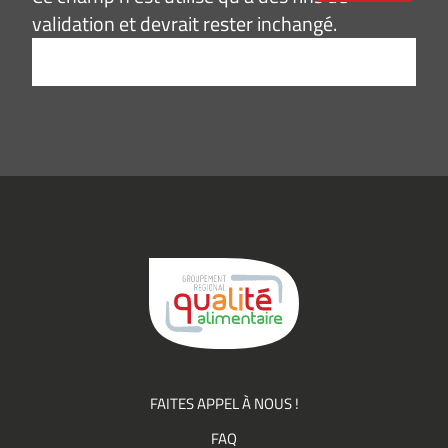
validation et devrait rester inchangé.
Adresse
e-
mail
*
Consentement
J’accepte de
*
recevoir des
informations
(actualités,
événements)
du
Groupement
Qualité
FAITES APPEL À NOUS !
FAQ