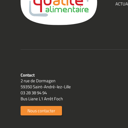
ACTUA
Qualit
Contact
2 rue de Dormagen
59350 Saint-André-lez-Lille
03 28 38 94 94
Bus Liane L1 Arrêt Foch
Nous contacter