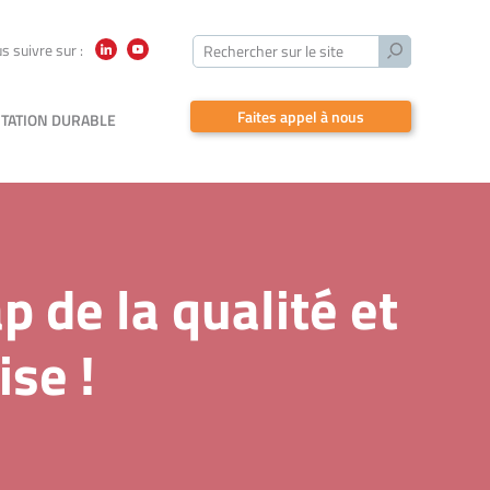
Lancer
s suivre sur :
Rechercher sur le site
LinkedIn
YouTube
la
recherche
Faites appel à nous
TATION DURABLE
p de la qualité et
ise !