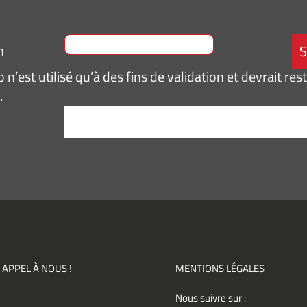
n
n’est utilisé qu’à des fins de validation et devrait res
.
tement
*
pte de
ir des
mations
ités,
ments)
 APPEL À NOUS !
MENTIONS LÉGALES
Nous suivre sur :
ement