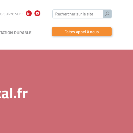
Lancer
s suivre sur :
Rechercher sur le site
LinkedIn
YouTube
la
recherche
Faites appel à nous
TATION DURABLE
al.fr