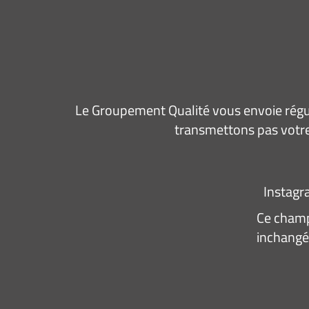
Le Groupement Qualité vous envoie régul
transmettons pas votre
Instag
Ce champ 
inchangé
Adresse
e-
mail
*
Consen