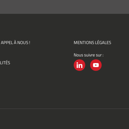
pte de
ir des
mations
ités,
ments)
 APPEL À NOUS !
MENTIONS LÉGALES
Nous suivre sur :
ement
LITÉS
é
LINKEDIN
YOUTUBE