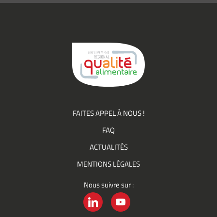
(actualités,
événements)
du
Groupement
Qualité
FAITES APPEL À NOUS !
FAQ
ACTUALITÉS
MENTIONS LÉGALES
Nous suivre sur :
LINKEDIN
YOUTUBE