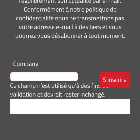
régulièrement son actualité par e-mail.
Conformément à notre politique de
confidentialité nous ne transmettons pas
votre adresse e-mail à des tiers et vous
pourrez vous désabonner à tout moment.
Company
Ce champ n’est utilisé qu’à des fins de
validation et devrait rester inchangé.
Adresse
e-
mail
*
Consentement
J’accepte de
*
recevoir des
informations