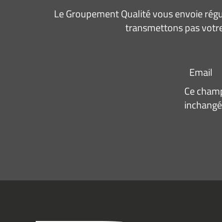
Le Groupement Qualité vous envoie régul
transmettons pas votre
Email
Ce champ 
inchangé
Adresse
e-
mail
*
Consen
J’acce
recevo
infor
(actual