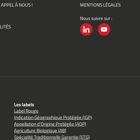
ments)
 APPEL À NOUS !
MENTIONS LÉGALES
Nous suivre sur :
ement
LITÉS
é
LINKEDIN
YOUTUBE
Les labels
Label Rouge
Indication Géographique Protégée (IGP)
Appellation d’Origine Protégée (AOP)
Agriculture Biologique (AB)
Spécialité Traditionnelle Garantie (STG)