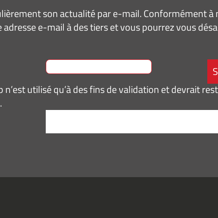
ièrement son actualité par e-mail. Conformément à no
 adresse e-mail à des tiers et vous pourrez vous dé
n’est utilisé qu’à des fins de validation et devrait res
.
tement
*
pte de
ir des
mations
ités,