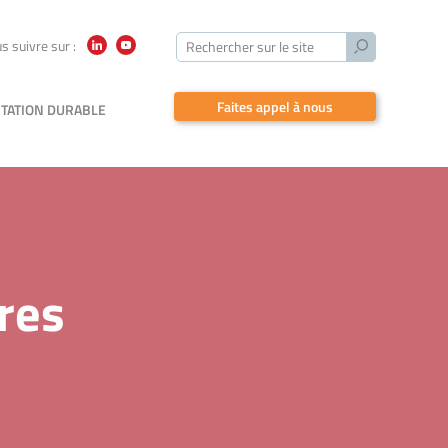
Lancer
s suivre sur :
Rechercher sur le site
LinkedIn
YouTube
la
recherche
Faites appel à nous
TATION DURABLE
res