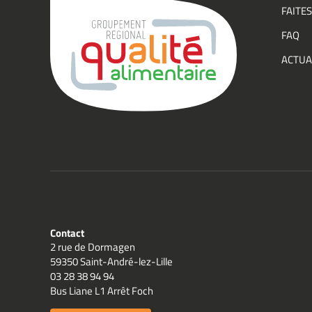
événe
FAITES
du
FAQ
Group
ACTUA
Qualit
Contact
2 rue de Dormagen
59350 Saint-André-lez-Lille
03 28 38 94 94
Bus Liane L1 Arrêt Foch