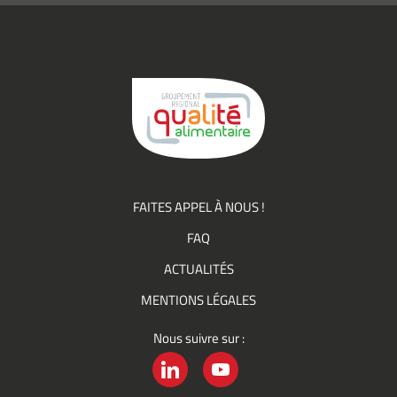
(actualités,
événements)
du
Groupement
Qualité
FAITES APPEL À NOUS !
FAQ
ACTUALITÉS
MENTIONS LÉGALES
Nous suivre sur :
LINKEDIN
YOUTUBE