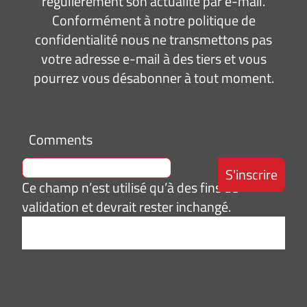
régulièrement son actualité par e-mail.
Conformément à notre politique de
confidentialité nous ne transmettons pas
votre adresse e-mail à des tiers et vous
pourrez vous désabonner à tout moment.
Comments
Ce champ n’est utilisé qu’à des fins de
validation et devrait rester inchangé.
Adresse
e-
mail
*
Consentement
J’accepte de
*
recevoir des
informations