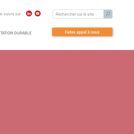
Lancer
s suivre sur :
Rechercher sur le site
LinkedIn
YouTube
la
recherche
Faites appel à nous
TATION DURABLE