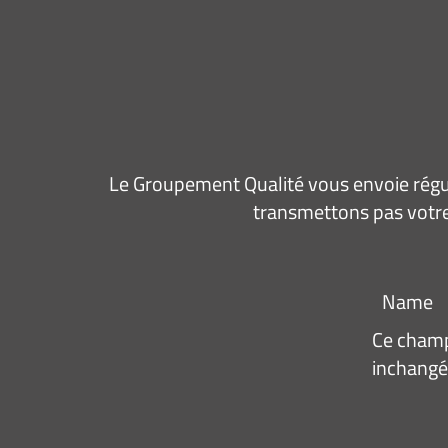
Le Groupement Qualité vous envoie régul
transmettons pas votre
Name
Ce champ 
inchangé
Adresse
e-