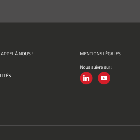
tement
*
pte de
ir des
mations
ités,
ments)
 APPEL À NOUS !
MENTIONS LÉGALES
Nous suivre sur :
ement
LITÉS
é
LINKEDIN
YOUTUBE