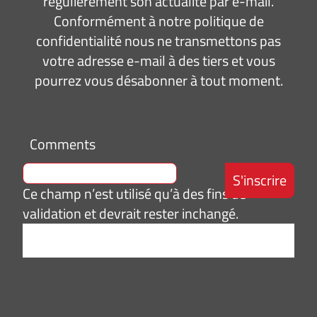
régulièrement son actualité par e-mail.
Conformément à notre politique de
confidentialité nous ne transmettons pas
votre adresse e-mail à des tiers et vous
pourrez vous désabonner à tout moment.
Comments
Ce champ n’est utilisé qu’à des fins de
validation et devrait rester inchangé.
Adresse
e-
mail
*
Consentement
J’accepte de
*
recevoir des
informations