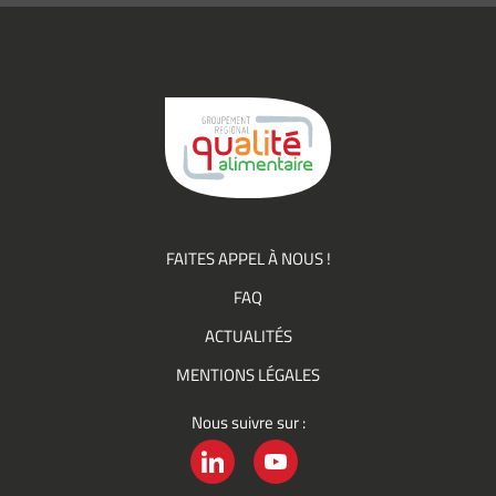
(actualités,
événements)
du
Groupement
Qualité
FAITES APPEL À NOUS !
FAQ
ACTUALITÉS
MENTIONS LÉGALES
Nous suivre sur :
LINKEDIN
YOUTUBE