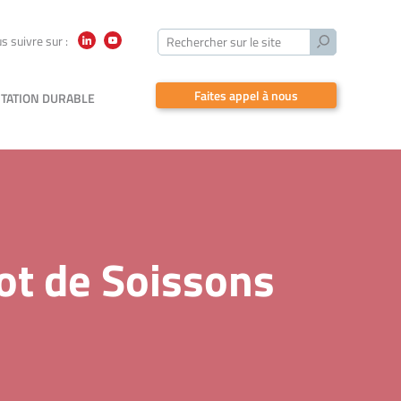
Lancer
s suivre sur :
Rechercher sur le site
LinkedIn
YouTube
la
recherche
Faites appel à nous
TATION DURABLE
cot de Soissons