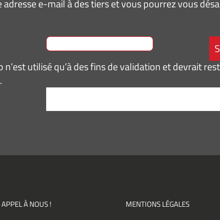
 adresse e-mail à des tiers et vous pourrez vous dé
n’est utilisé qu’à des fins de validation et devrait res
.
tement
*
pte de
ir des
mations
ités,
ments)
 APPEL À NOUS !
MENTIONS LÉGALES