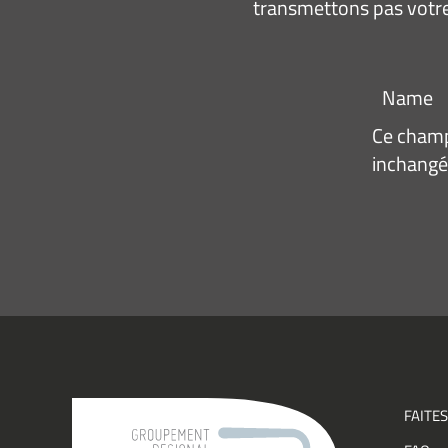
transmettons pas votre
Name
Ce champ 
inchangé
Adresse
e-
mail
*
Consen
J’acce
recevo
infor
(actual
événe
FAITES
du