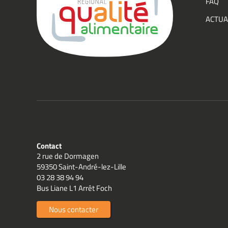
FAQ
Group
ACTUA
Qualit
Contact
2 rue de Dormagen
59350 Saint-André-lez-Lille
03 28 38 94 94
Bus Liane L1 Arrêt Foch
Nous contacter