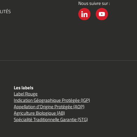
Nous suivre sur :
ement
LITÉS
é
LINKEDIN
YOUTUBE
Les labels
Label Rouge
Indication Géographique Protégée (IGP)
Appellation d’Origine Protégée (AOP)
Agriculture Biologique (AB)
Spécialité Traditionnelle Garantie (STG)