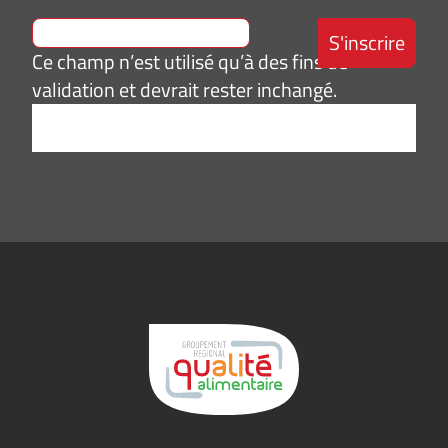
Ce champ n’est utilisé qu’à des fins de
validation et devrait rester inchangé.
Adresse
e-
mail
*
Consentement
J’accepte de
*
recevoir des
informations
(actualités,
événements)
du
Groupement
Qualité