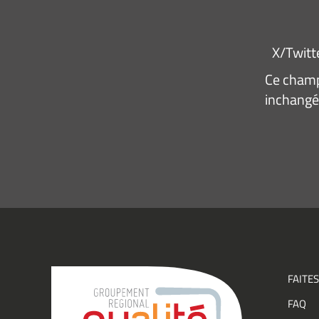
X/Twitt
Ce champ 
inchangé
Adresse
e-
mail
*
Consen
J’acce
recevo
infor
(actual
événe
FAITES
du
FAQ
Group