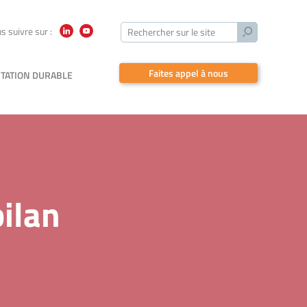
Lancer
s suivre sur :
Rechercher sur le site
LinkedIn
YouTube
la
recherche
Faites appel à nous
TATION DURABLE
bilan