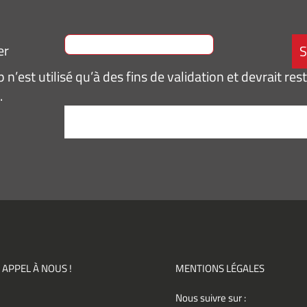
er
n’est utilisé qu’à des fins de validation et devrait res
.
tement
*
pte de
ir des
mations
ités,
ments)
 APPEL À NOUS !
MENTIONS LÉGALES
Nous suivre sur :
ement