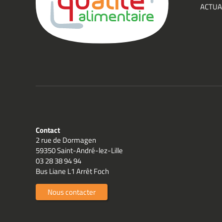
ACTUA
Qualit
Contact
2 rue de Dormagen
59350 Saint-André-lez-Lille
03 28 38 94 94
Bus Liane L1 Arrêt Foch
Nous contacter