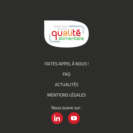
(actualités,
événements)
du
Groupement
Qualité
FAITES APPEL À NOUS !
FAQ
ACTUALITÉS
MENTIONS LÉGALES
Nous suivre sur :
LINKEDIN
YOUTUBE