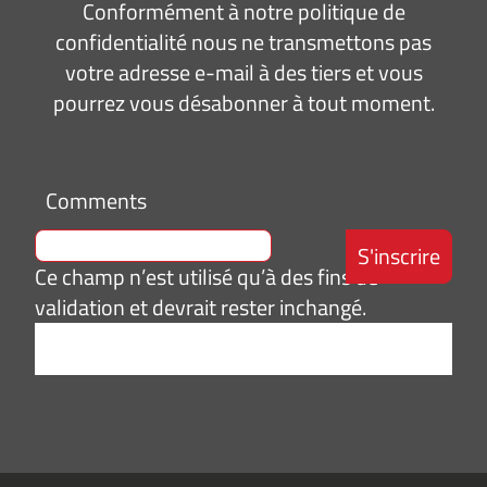
Conformément à notre politique de
confidentialité nous ne transmettons pas
votre adresse e-mail à des tiers et vous
pourrez vous désabonner à tout moment.
Comments
Ce champ n’est utilisé qu’à des fins de
validation et devrait rester inchangé.
Adresse
e-
mail
*
Consentement
J’accepte de
*
recevoir des
informations