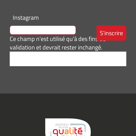
Instagram
Ce champ n’est utilisé qu’à des fins de
validation et devrait rester inchangé.
Adresse
e-
mail
*
Consentement
J’accepte de
*
recevoir des
informations
(actualités,
événements)
du
Groupement
Qualité