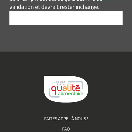
validation et devrait rester inchangé.
Adresse
e-
mail
*
Consentement
J’accepte de
*
recevoir des
informations
(actualités,
événements)
du
Groupement
Qualité
FAITES APPEL À NOUS !
FAQ