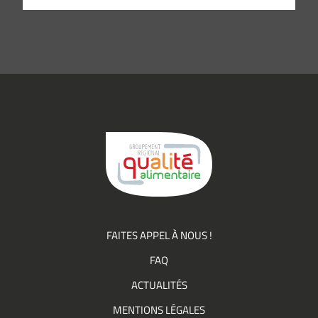
e-
mail
*
Consentement
J’accepte de
*
recevoir des
informations
(actualités,
événements)
du
Groupement
Qualité
FAITES APPEL À NOUS !
FAQ
ACTUALITÉS
MENTIONS LÉGALES