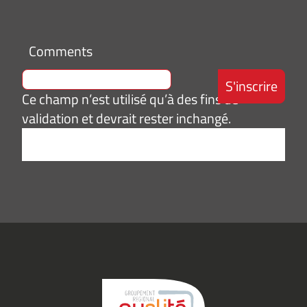
Comments
Ce champ n’est utilisé qu’à des fins de
validation et devrait rester inchangé.
Adresse
e-
mail
*
Consentement
J’accepte de
*
recevoir des
informations
(actualités,
événements)
du
Groupement