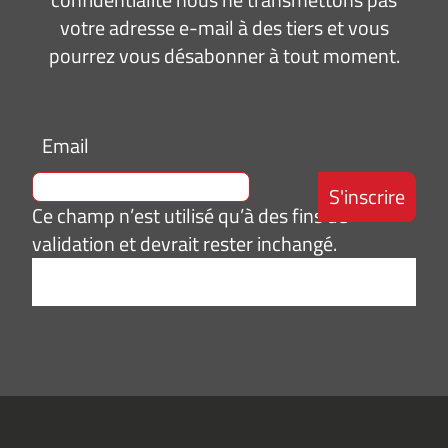
votre adresse e-mail à des tiers et vous
pourrez vous désabonner à tout moment.
Email
Ce champ n’est utilisé qu’à des fins de
validation et devrait rester inchangé.
Adresse
e-
mail
*
Consentement
J’accepte de
*
recevoir des
informations
(actualités,
événements)