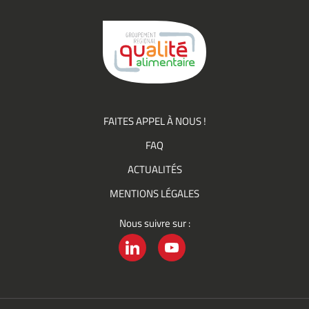
du
Groupement
Qualité
FAITES APPEL À NOUS !
FAQ
ACTUALITÉS
MENTIONS LÉGALES
Nous suivre sur :
LINKEDIN
YOUTUBE