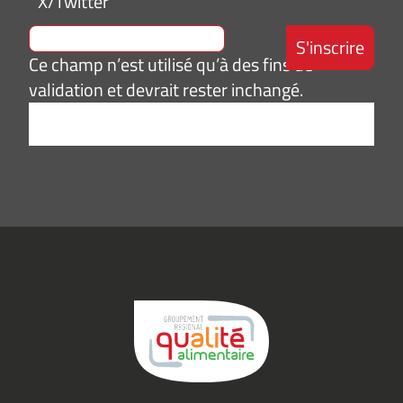
X/Twitter
Ce champ n’est utilisé qu’à des fins de
validation et devrait rester inchangé.
Adresse
e-
mail
*
Consentement
J’accepte de
*
recevoir des
informations
(actualités,
événements)
du
Groupement
Qualité