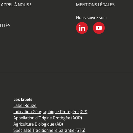
ments)
 APPEL À NOUS !
MENTIONS LÉGALES
Nous suivre sur :
ement
LITÉS
é
LINKEDIN
YOUTUBE
Les labels
Label Rouge
Indication Géographique Protégée (IGP)
Appellation d’Origine Protégée (AOP)
Agriculture Biologique (AB)
Spécialité Traditionnelle Garantie (STG)