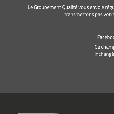
Le Groupement Qualité vous envoie régul
transmettons pas votre
Facebo
Ce champ 
inchangé
Adresse
e-
mail
*
Consen
J’acce
recevo
infor
(actual