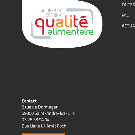
événe
FAITES
du
FAQ
Group
ACTUA
Qualit
Contact
2 rue de Dormagen
59350 Saint-André-lez-Lille
03 28 38 94 94
Bus Liane L1 Arrêt Foch