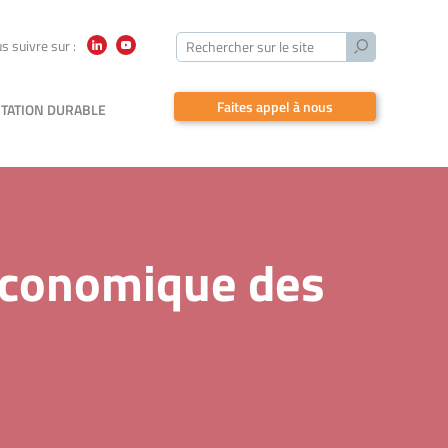
Lancer
s suivre sur :
Rechercher sur le site
LinkedIn
YouTube
la
recherche
Faites appel à nous
TATION DURABLE
 économique des