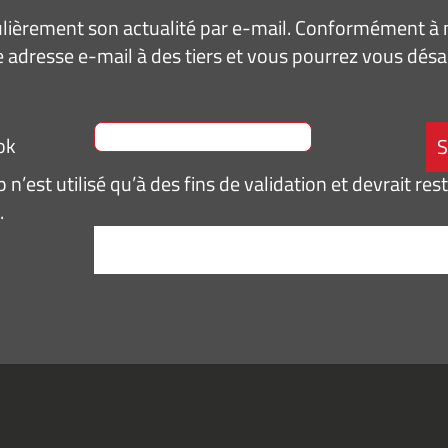
ièrement son actualité par e-mail. Conformément à no
 adresse e-mail à des tiers et vous pourrez vous dé
ok
n’est utilisé qu’à des fins de validation et devrait res
.
tement
*
pte de
ir des
mations
ités,