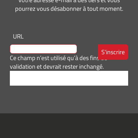
pourrez vous désabonner à tout moment.
URL
Ce champ n’est utilisé qu’à des fins de
validation et devrait rester inchangé.
Adresse
e-
mail
*
Consentement
J’accepte de
*
recevoir des
informations
(actualités,
événements)
du