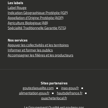
Les labels
Label Rouge
Indication Géographique Protégée (IGP)
Appellation d’Origine Protégée (AOP)
Agriculture Biologique (AB)
Spécialité Traditionnelle Garantie (STG)
Nos services
Appuyer les collectivités et les territoires
Informer et former les publics
Accompagner les filières et les producteurs
Sites partenaires
goutezlaqualite.com
inao.gouv.fr
alimentation.gouv.fr
hautsdefrance.fr
ouacheterlocal.fr
Le Groupement Qualité est soutenu par