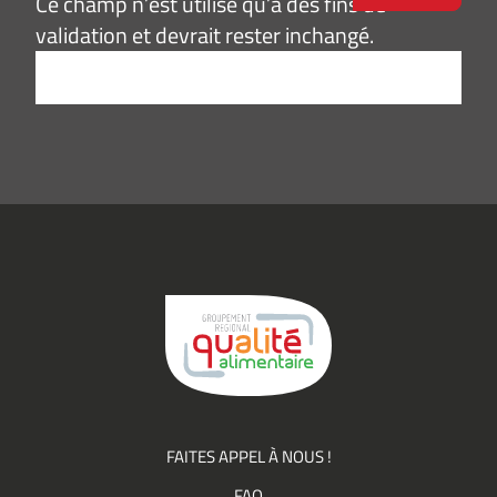
Ce champ n’est utilisé qu’à des fins de
validation et devrait rester inchangé.
Adresse
e-
mail
*
Consentement
J’accepte de
*
recevoir des
informations
(actualités,
événements)
du
Groupement
Qualité
FAITES APPEL À NOUS !
FAQ